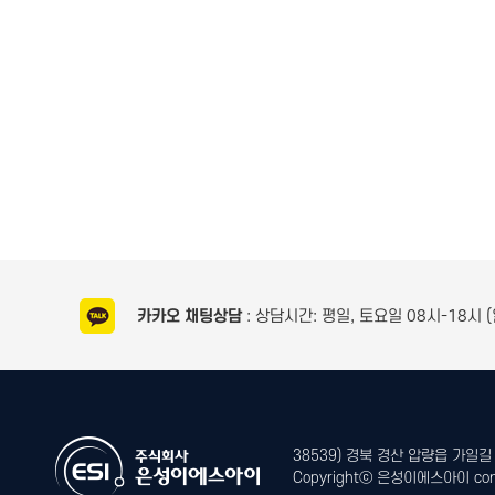
카카오 채팅상담
: 상담시간: 평일, 토요일 08시-18시 
38539) 경북 경산 압량읍 가일길 26
Copyrightⓒ 은성이에스아이 constru