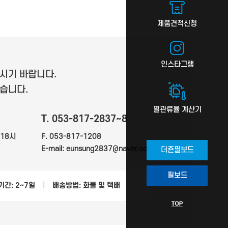
제품견적신청
인스타그램
시기 바랍니다.
습니다.
열관류율 계산기
T. 053-817-2837~8
-18시
F. 053-817-1208
E-mail: eunsung2837@naver.com
더죤필보드
필보드
간: 2~7일
|
배송방법: 화물 및 택배