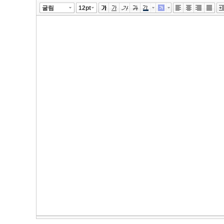
굴림
12pt